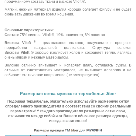
продуманному составу ткани и вискозе Viloft ®.
Мягкий, нежный материал изделия хорошо облегает фигуру и не будет
сковывать движения во время ношения.
Основные характеристики:
Состав:
75% вискоза Viloft ®, 19% полиэстер, 6% эластан.
®
Вискоза Viloft
- целлюлозное волокно, получаемое в процессе
переработки натуральной целлюлозы. Структура волокон
Вискозы
Viloft
® хорошо изолирует холод и сохраняет тепло, являясь
очень мягким и нежным материалом.
Волокно отлично впитывает и испаряет влагу, оставаясь сухим. В
отличие от синтетических материалов, не вызывает аллергию и не
собирает статическое напряжение (не электризуется).
Размерная сетка мужского термобелья Jiber
Подбирая Термобельё, обязательно используйте размерную сетку
определённого производителя в соответствии со своими реальными
параметрами! У каждого производителя размерные сетки свои,
отличаются между собой и от Вашего обычного размера одежды,
иногда значительно!