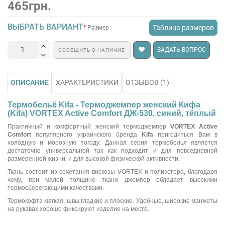
465грн.
ВЫБРАТЬ ВАРИАНТ
Таблица размеров
Размер
ЗАДАТЬ ВОПРОС
СООБЩИТЬ О НАЛИЧИЕ
ОПИСАНИЕ
ХАРАКТЕРИСТИКИ
ОТЗЫВОВ (1)
Термобельё Kifa - Термоджемпер женский Кифа
(Kifa) VORTEX Active Comfort ДЖ-530, синий, тёплый
Практичный и комфортный женский термоджемпер
VORTEX Active
Comfort
популярного украинского бренда
Kifa
пригодиться Вам в
холодную и морозную погоду. Данная серия термобелья является
достаточно универсальной так как подходит и для повседневной
размеренной жизни, и для высокой физической активности.
Ткань состоит из сочетания вискозы VORTEX и полиэстера, благодаря
чему, при малой толщине ткани джемпер обладает высокими
термосберегающими качествами.
Термокофта мягкая, швы гладкие и плоские. Удобные, широкие манжеты
на рукавах хорошо фиксируют изделие на месте.