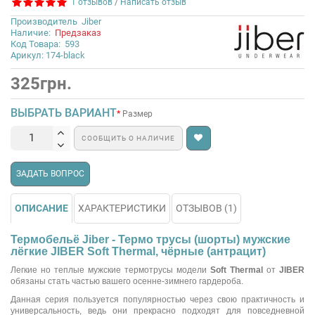
1 отзывов
/
Написать отзыв
Производитель
Jiber
Наличие:
Предзаказ
Код Товара:
593
Арикул: 174-black
325грн.
ВЫБРАТЬ ВАРИАНТ
Размер
СООБЩИТЬ О НАЛИЧИЕ
ЗАДАТЬ ВОПРОС
ОПИСАНИЕ
ХАРАКТЕРИСТИКИ
ОТЗЫВОВ (1)
Термобельё Jiber - Термо трусы (шорты) мужские
лёгкие JIBER Soft Thermal, чёрные (антрацит)
Легкие но теплые мужские термотрусы модели
Soft Thermal
от
JIBER
обязаны стать частью вашего осенне-зимнего гардероба.
Данная серия пользуется популярностью через свою практичность и
универсальность, ведь они прекрасно подходят для повседневной