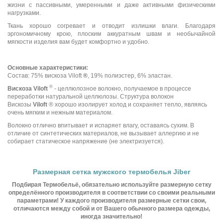
жизни с пассивными, умеренными и даже активными физическими
нагрузками.
Ткань хорошо согревает и отводит излишки влаги. Благодаря
эргономичному крою, плоским аккуратным швам и необычайной
мягкости изделия вам будет комфортно и удобно.
Основные характеристики:
Состав: 75% вискоза Viloft
®
, 19% полиэстер, 6% эластан.
®
Вискоза Viloft
- целлюлозное волокно, получаемое в процессе
переработки натуральной целлюлозы. Структура волокон
Вискозы
Viloft
® хорошо изолирует холод и сохраняет тепло, являясь
очень мягким и нежным материалом.
Волокно отлично впитывает и испаряет влагу, оставаясь сухим. В
отличие от синтетических материалов, не вызывает аллергию и не
собирает статическое напряжение (не электризуется).
Размерная сетка мужского термобелья Jiber
Подбирая Термобельё, обязательно используйте размерную сетку
определённого производителя в соответствии со своими реальными
параметрами! У каждого производителя размерные сетки свои,
отличаются между собой и от Вашего обычного размера одежды,
иногда значительно!