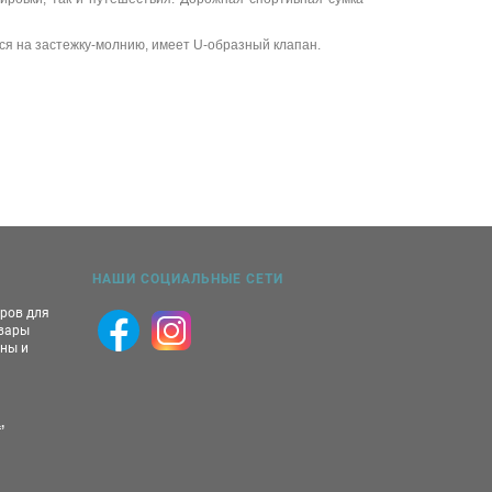
тся на застежку-молнию, имеет U-образный клапан.
НАШИ СОЦИАЛЬНЫЕ СЕТИ
аров для
овары
ны и
,