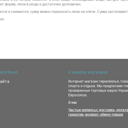
т форму, легок в уходе и достаточно долговечен.
тся и снимается, сумку можно переносить легко на плече. Сумка застегивае
ек.
НИТЕЛЬНО
О НАШЕМ МАГАЗИНЕ
сайта
Интернет магазин термобелья, тов
спорта и отдыха. Мы предлагаем т
проверенных торговых марок Украи
Евросоюза.
О нас
Частые вопросы: доставка, оплата
гарантии, возврат, обмен товара