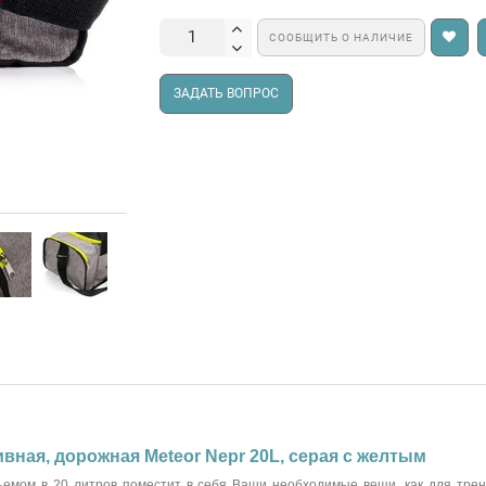
СООБЩИТЬ О НАЛИЧИЕ
ЗАДАТЬ ВОПРОС
вная, дорожная Meteor Nepr 20L, серая с желтым
емом в 20 литров поместит в себя Ваши необходимые вещи, как для трени