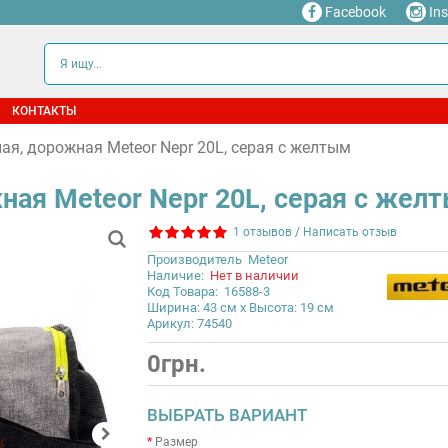
Facebook
In
КОНТАКТЫ
ая, дорожная Meteor Nepr 20L, серая с желтым
ная Meteor Nepr 20L, серая с жел
1 отзывов
/
Написать отзыв
Производитель
Meteor
Наличие:
Нет в наличии
Код Товара:
16588-3
Ширина: 43 см x Высота: 19 см
Арикул: 74540
0грн.
ВЫБРАТЬ ВАРИАНТ
Размер