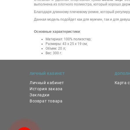
выполнена из плотного полиестра, который хорошо держи
Благодаря длинному плечевому ремне, который регулируе
Данная модель подойдет как для мужчин, так и для девуш
Основные характеристики
:
Материал: 100% полиэстер;
Размеры: 43 х 25 х 19 см;
Объем: 20 л;
Вес: 300 г.
ЛИЧНЫЙ КАБИНЕТ
ДОПОЛ
Личный кабинет
Карта 
История заказа
Закладки
Возврат товара