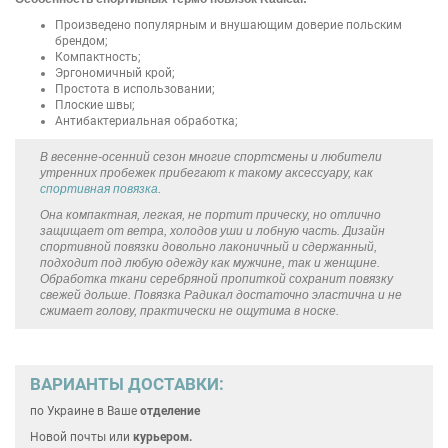
Произведено популярным и внушающим доверие польским
брендом;
Компактность;
Эргономичный крой;
Простота в использовании;
Плоские швы;
Антибактериальная обработка;
В весенне-осенний сезон многие спортсмены и любители
утренних пробежек прибегают к такому аксессуару, как
спортивная повязка
.
Она компактная, легкая, не портит прическу, но отлично
защищает от ветра, холодов уши и лобную часть. Дизайн
спортивной повязки довольно лаконичный и сдержанный,
подходит под любую одежду как мужчине, так и женщине.
Обработка ткани серебряной пропиткой сохранит повязку
свежей дольше. Повязка Радикал достаточно эластична и не
сжимает голову, практически не ощутима в носке.
ВАРИАНТЫ ДОСТАВКИ:
по Украине
в Ваше
отделение
Новой почты или
курьером.