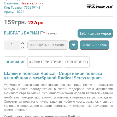
Наличие:
Нет в наличии
Код Товара:
736249148
Арикул: 8224
159грн.
237грн.
ВЫБРАТЬ ВАРИАНТ
Таблица размеров
Размер
ЗАДАТЬ ВОПРОС
СООБЩИТЬ О НАЛИЧИЕ
ОПИСАНИЕ
ХАРАКТЕРИСТИКИ
ОТЗЫВОВ (1)
Шапки и повязки Radical - Спортивная повязка
утеплённая с мембраной Radical Screw черная
Удобная и практичная спортивная повязка серии Screw от польского
бренда Radical понадобиться в своей гардеробе всем любителям
активного образа жизни. Особенностью такой модели является наличие
мембраны, которая достаточно устойчива к порывам ветра и осадкам.
Спортивная повязка отлично защитит лобную часть, затылок и уши от
холодов и непременно подарит приятные и комфортные ощущения во
время ношения.
Особенность спортивных термо повязок Radical: