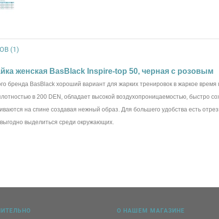
В (1)
ка женская BasBlack Inspire-top 50, черная с розовым
го бренда BasBlack хороший вариант для жарких тренировок в жаркое время г
плотностью в 200 DEN, обладает высокой воздухопроницаемостью, быстро сох
иваются на спине создавая нежный образ. Для большего удобства есть отрез
м выгодно выделиться среди окружающих.
НИТЕЛЬНО
О НАШЕМ МАГАЗИНЕ