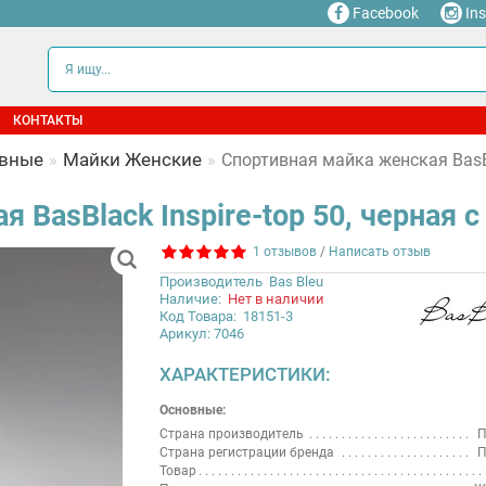
Facebook
In
КОНТАКТЫ
ивные
Майки Женские
Спортивная майка женская BasBl
 BasBlack Inspire-top 50, черная 
1 отзывов
/
Написать отзыв
Производитель
Bas Bleu
Наличие:
Нет в наличии
Код Товара:
18151-3
Арикул: 7046
ХАРАКТЕРИСТИКИ:
Основные:
Страна производитель
П
Страна регистрации бренда
П
Товар