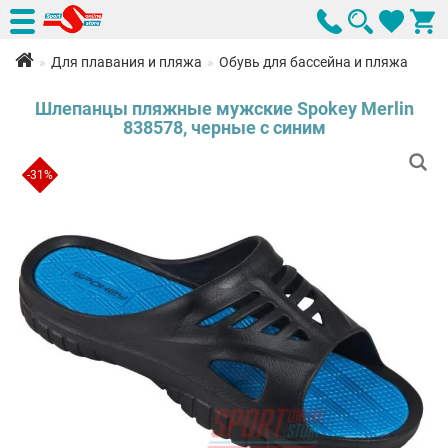
Для плавания и пляжа
Обувь для бассейна и пляжа
Шлепанцы пляжные мужские Spokey Merlin
838578, черные с синим
-31%