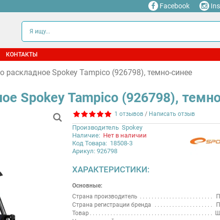
Facebook
In
КОНТАКТЫ
о раскладное Spokey Tampico (926798), темно-синее
ое Spokey Tampico (926798), темн
1 отзывов
/
Написать отзыв
Производитель
Spokey
Наличие:
Нет в наличии
Код Товара:
18508-3
Арикул: 926798
ХАРАКТЕРИСТИКИ:
Основные:
Страна производитель
П
Страна регистрации бренда
П
Товар
Ш