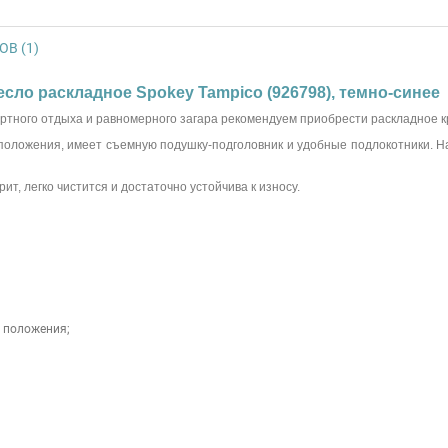
В (1)
сло раскладное Spokey Tampico (926798), темно-синее
ортного отдыха и равномерного загара рекомендуем приобрести раскладное 
положения, имеет съемную подушку-подголовник и удобные подлокотники. На
т, легко чистится и достаточно устойчива к износу.
 положения;