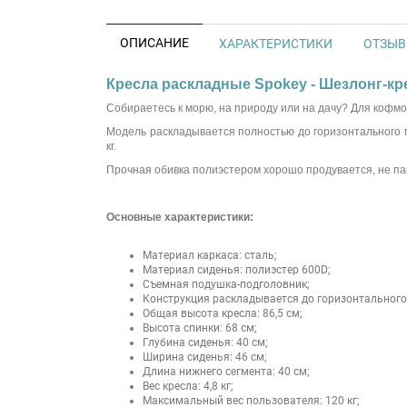
ОПИСАНИЕ
ХАРАКТЕРИСТИКИ
ОТЗЫВО
Кресла раскладные Spokey - Шезлонг-кре
Собираетесь к морю, на природу или на дачу? Для кофм
Модель раскладывается полностью до горизонтального 
кг.
Прочная обивка полиэстером хорошо продувается, не пари
Основные характеристики:
Материал каркаса: сталь;
Материал сиденья: полиэстер 600D;
Съемная подушка-подголовник;
Конструкция раскладывается до горизонтального
Общая высота кресла: 86,5 см;
Высота спинки: 68 см;
Глубина сиденья: 40 см;
Ширина сиденья: 46 см;
Длина нижнего сегмента: 40 см;
Вес кресла: 4,8 кг;
Максимальный вес пользователя: 120 кг;