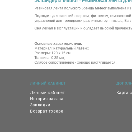
Эспандеры Meteor - Резиновая лента для
Резиновая лента польского бренда
Meteor
выполнена из 
Подходит для занятий спортом, фитнесом, гимнастикой
упражнений для тренировки различных групп мышц. Вы лег
Она легкая в эксплуатации и обладает высокой прочност
Основные характеристики:
Материал: натуральный латекс;
Размеры: 120 х 15 см;
Толщина: 0,35 мм;
Слабое сопротивление - хорошо растягивается.
ЛИЧНЫЙ КАБИНЕТ
ДОПОЛ
Личный кабинет
Карта 
История заказа
Закладки
Возврат товара