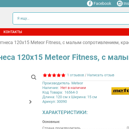
Facebook
In
КОНТАКТЫ
тнеса 120x15 Meteor Fitness, с малым сопротивлением, кр
неса 120x15 Meteor Fitness, с мал
1 отзывов
/
Написать отзыв
Производитель
Meteor
Наличие:
Нет в наличии
Код Товара:
16564-3
Длина: 120 см x Ширина: 15 см
Арикул: 30090
ХАРАКТЕРИСТИКИ:
Основные:
Страна производитель
П