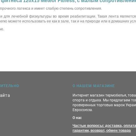
 фитнеса 120x15 Meteor Fitness, с малым сопротивлени
прочного латекса и имеет слабую степень сопротивления.
 и для лечебной физкультуры во время реабилитации. Такая лента является
ко можете использовать ее как в зале, так и на природе или в домашних усл
ью.
НИТЕЛЬНО
О НАШЕМ МАГАЗИНЕ
сайта
Интернет магазин термобелья, тов
спорта и отдыха. Мы предлагаем т
проверенных торговых марок Украи
Евросоюза.
О нас
Частые вопросы: доставка, оплата
гарантии, возврат, обмен товара