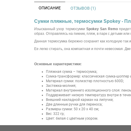
ОПИСАНИЕ
ОТЗЫВОВ (1)
Сумки пляжные, термосумки Spokey - Пл
Изысканный узор термосумки
Spokey San Remo
придетс
образ. Отправляясь на пикник, пляж, в парк с детьми или
Данная термосумка бережно сохранит как холодную так и
Ее легко стирать, она компактная и почти невесомая. Две
Основные характеристики:
Пляжная сумка – термосумка;
Сумка-трансформер: классическая сумка-шоппер 
Материал сумки: полиэстер плотностью 600D;
Застежка-молния;
Материал внутреннего изоляционного слоя: пено
Поддерживает низкую температуру внутри в течен
Внешний накладной карман на липучке;
Две длинные ручки для переноса;
Размеры сумки: 50 х 20 х 40 см;
Вес: 322 гр;
Цвет: белая с цветным узором.