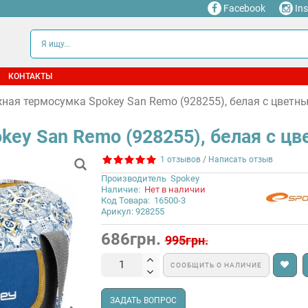
Facebook
In
КОНТАКТЫ
ная термосумка Spokey San Remo (928255), белая с цветн
ey San Remo (928255), белая с ц
1 отзывов
/
Написать отзыв
Производитель
Spokey
Наличие:
Нет в наличии
Код Товара:
16500-3
Арикул: 928255
686грн.
995грн.
СООБЩИТЬ О НАЛИЧИЕ
ЗАДАТЬ ВОПРОС