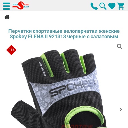
Перчатки спортивные велоперчатки женские
Spokey ELENA II 921313 черные с салатовым
-31%