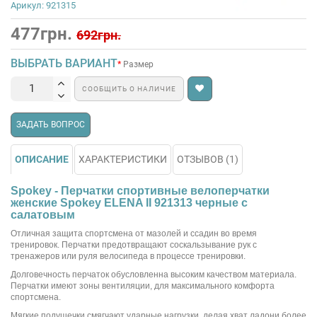
Арикул: 921315
477грн.
692грн.
ВЫБРАТЬ ВАРИАНТ
Размер
СООБЩИТЬ О НАЛИЧИЕ
ЗАДАТЬ ВОПРОС
ОПИСАНИЕ
ХАРАКТЕРИСТИКИ
ОТЗЫВОВ (1)
Spokey - Перчатки спортивные велоперчатки
женские Spokey ELENA II 921313 черные с
салатовым
Отличная защита спортсмена от мазолей и ссадин во время
тренировок. Перчатки предотвращают соскальзывание рук с
тренажеров или руля велосипеда в процессе тренировки.
Долговечность перчаток обусловленна высоким качеством материала.
Перчатки имеют зоны вентиляции, для максимального комфорта
спортсмена.
Мягкие подушечки смягчают ударные нагрузки, делая хват ладони более