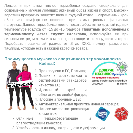
Легкое, и при этом теплое термобелье создано специально для
современных мужчин любящих активный образ жизни и спорт. Высокий
воротник прекрасно защитит шею и грудной отдел. Современный крой
обеспечит комфортное ношение при самых разных физических
нагрузках. Данное термобелье можно носить абсолютно круглый год при
температуре воздуха от +15 до -15 градусов.
Приятным дополнением к
термокомплекту Acres служит балаклава
, используйте ее при
сильном ветре, метели и в морозы, она защитит голову, шею и горло.
Подобрать правильный размер от S до XXXL помогут размерные
таблицы, которые есть в каждой карточке товара.
Преимущества мужского спортивного термокомплекта
Radical:
Произведено в ЕС, Польша;
Пошив в соответствии с
сертификатами стандартов
качества ЕС;
Идеальный крой и
облегание по любой фигуре;
Плоские и прочные швы;
Антибактериальная пропитка ионами серебра;
Нанесение светоотражающих
элементов;
Отличные термосберегающие и
влагоотводящие качества;
Устойчивость к износу, потери цвета и деформации.