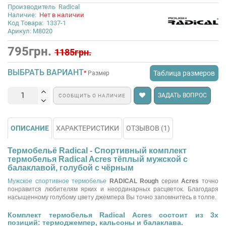
Производитель
Radical
Наличие:
Нет в наличии
Код Товара:
1337-1
Арикул: M8020
795грн.
1185грн.
ВЫБРАТЬ ВАРИАНТ
Таблица размеров
Размер
ЗАДАТЬ ВОПРОС
СООБЩИТЬ О НАЛИЧИЕ
ОПИСАНИЕ
ХАРАКТЕРИСТИКИ
ОТЗЫВОВ (1)
Термобельё Radical - Спортивный комплект
термобелья Radical Acres тёплый мужской с
балаклавой, голубой с чёрным
Мужское спортивное термобелье
RADICAL Rough
серии
Acres
точно
понравится любителям ярких и неординарных расцветок. Благодаря
насыщенному голубому цвету джемпера Вы точно запомнитесь в толпе.
Комплект термобелья Radical Acres состоит из 3х
позиций: термоджемпер, кальсоны и балаклава.