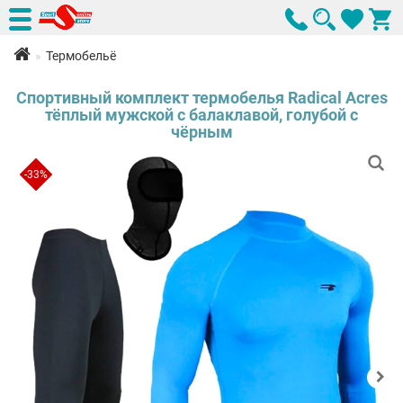
Термобельё
Спортивный комплект термобелья Radical Acres
тёплый мужской с балаклавой, голубой с
чёрным
-33%