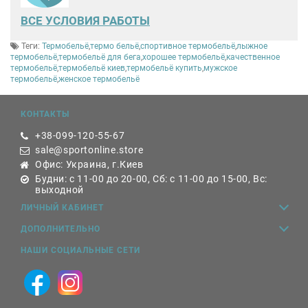
ВСЕ
УСЛОВИЯ РАБОТЫ
Теги:
Термобельё
,
термо бельё
,
спортивное термобельё
,
лыжное
термобельё
,
термобельё для бега
,
хорошее термобельё
,
качественное
термобельё
,
термобельё киев
,
термобельё купить
,
мужское
термобельё
,
женское термобельё
КОНТАКТЫ
+38-099-120-55-67
sale@sportonline.store
Офис: Украина, г.Киев
Будни: с 11-00 до 20-00, Сб: с 11-00 до 15-00, Вс:
выходной
ЛИЧНЫЙ КАБИНЕТ
ДОПОЛНИТЕЛЬНО
НАШИ СОЦИАЛЬНЫЕ СЕТИ