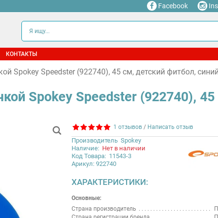
Facebook
In
КОНТАКТЫ
ой Spokey Speedster (922740), 45 см, детский фитбол, син
кой Spokey Speedster (922740), 45
1 отзывов
/
Написать отзыв
Производитель
Spokey
Наличие:
Нет в наличии
Код Товара:
11543-3
Арикул: 922740
ХАРАКТЕРИСТИКИ:
Основные:
Страна производитель
П
Страна регистрации бренда
П