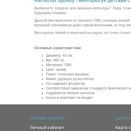
Фитболы Spokey - Мяч-прыгун детский с 
Выбираете подарок для малыша-непоседы? Тогда точн
будущему гонщику)
Данный мяч выполнен из прочного ПВХ, оснащен ручкой-п
игрушкой-тренажером даже самым маленьким, но под пр
Мяч-прыгун легкий и приятный на ощупь, он точно стане
Основные характеристики:
Диаметр: 45 см;
Вес: 480 гр;
Материал: ПВХ;
Цвет: синий;
Принт: гоночная машина;
Имеет удобную ручку-петлю;
Не содержит фталатов;
Соответствует мировому стандарту безопасности E
Надувается любым насосом;
Насос в комплект не входит.
ЛИЧНЫЙ КАБИНЕТ
ДОПОЛ
Личный кабинет
Карта 