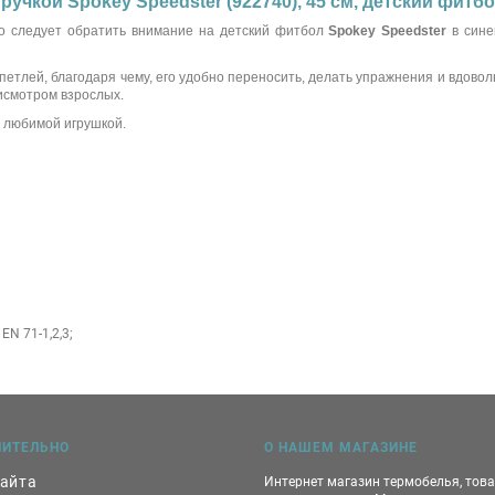
ручкой Spokey Speedster (922740), 45 см, детский фитб
о следует обратить внимание на детский фитбол
Spokey Speedster
в сине
етлей, благодаря чему, его удобно переносить, делать упражнения и вдоволь
исмотром взрослых.
т любимой игрушкой.
N 71-1,2,3;
НИТЕЛЬНО
О НАШЕМ МАГАЗИНЕ
сайта
Интернет магазин термобелья, тов