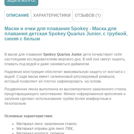
ЗАДАТЬ ВОПРОС
ОПИСАНИЕ
ХАРАКТЕРИСТИКИ
ОТЗЫВОВ (1)
Маски и очки для плавания Spokey - Маска для
плавания детская Spokey Quarius Junior, с трубкой,
синяя с белым
В маске для плавания
Spokey Quarius Junior
дети почувствуют себя
настоящими исследователями морского дна. В ней они смогут нырять,
плавать под водой и даже заниматься дайвингом.
Надежная конструкция обеспечит максимальную защиту от контакта с
водой. Сзади маска имеет силиконовый регулируемый ремешок,
который позволяет её плотно зафиксировать на голове.
Раздвоенная линза выполнена из высокопрочного закаленного стекла,
предотвращающего запотевание. Мягкое гофрированное крепление и
загубник сделают использование трубки более комфортным и
безопасным.
Основные характеристики:
Материал линз: закаленное стекло;
Материал оправы для линз: ПВХ;
Материал корпуса: силикон;