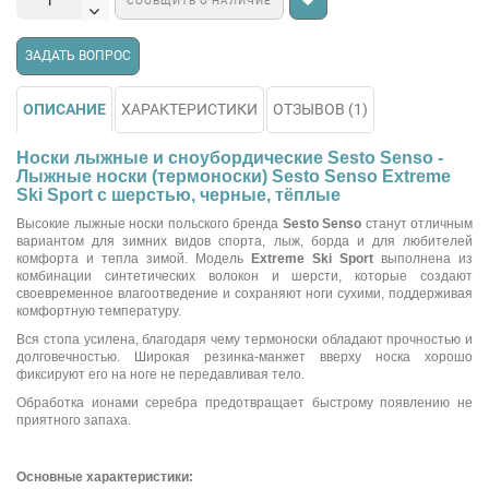
СООБЩИТЬ О НАЛИЧИЕ
ЗАДАТЬ ВОПРОС
ОПИСАНИЕ
ХАРАКТЕРИСТИКИ
ОТЗЫВОВ (1)
Носки лыжные и сноубордические Sesto Senso -
Лыжные носки (термоноски) Sesto Senso Extreme
Ski Sport с шерстью, черные, тёплые
Высокие лыжные носки польского бренда
Sesto Senso
станут отличным
вариантом для зимних видов спорта, лыж, борда и для любителей
комфорта и тепла зимой. Модель
Extreme Ski Sport
выполнена из
комбинации синтетических волокон и шерсти, которые создают
своевременное влагоотведение и сохраняют ноги сухими, поддерживая
комфортную температуру.
Вся стопа усилена, благодаря чему термоноски обладают прочностью и
долговечностью. Широкая резинка-манжет вверху носка хорошо
фиксируют его на ноге не передавливая тело.
Обработка ионами серебра предотвращает быстрому появлению не
приятного запаха.
Основные характеристики: