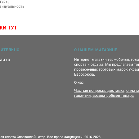
гуры;
видуальность.
КИ ТУТ
НИТЕЛЬНО
О НАШЕМ МАГАЗИНЕ
сайта
Интернет магазин термобелья, тов
спорта и отдыха. Мы предлагаем т
проверенных торговых марок Украи
Евросоюза.
О нас
Частые вопросы: доставка, оплата
гарантии, возврат, обмен товара
ля спорта Спортонлайн.стор. Все права защищены. 2016-2023