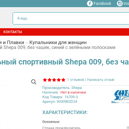
Facebook
In
КОНТАКТЫ
и и Плавки
Купальники для женщин
 Shepa 009, без чашек, синий с зелёными полосками
ный спортивный Shepa 009, без ч
1 отзывов
/
Написать отзыв
Производитель
Shepa
Наличие:
Нет в наличии
Код Товара:
16709-3
Арикул: W009B2D24
ХАРАКТЕРИСТИКИ:
Основные:
Страна производитель
П