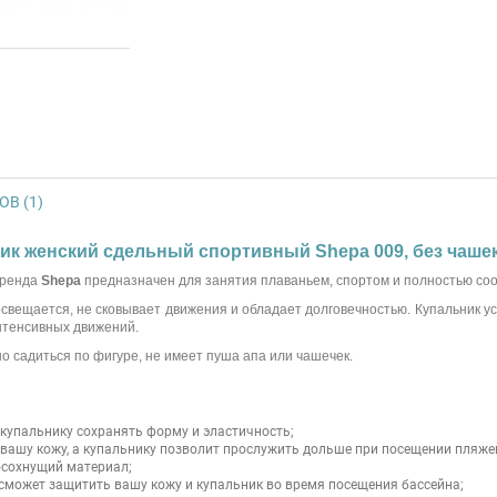
В (1)
ик женский сдельный спортивный Shepa 009, без чаше
бренда
Shepa
предназначен для занятия плаваньем, спортом и полностью соо
свещается, не сковывает движения и обладает долговечностью. Купальник ус
интенсивных движений.
о садиться по фигуре, не имеет пуша апа или чашечек.
упальнику сохранять форму и эластичность;
 вашу кожу, а купальнику позволит прослужить дольше при посещении пляже
росохнущий материал;
а сможет защитить вашу кожу и купальник во время посещения бассейна;