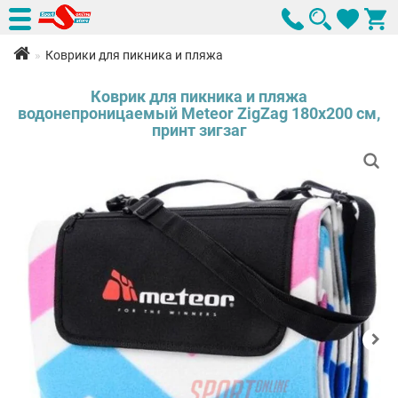
Коврики для пикника и пляжа
Коврик для пикника и пляжа
водонепроницаемый Meteor ZigZag 180х200 см,
принт зигзаг