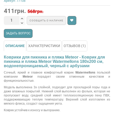
Арикул: 77108
411грн.
568грн.
СООБЩИТЬ О НАЛИЧИЕ
ЗАДАТЬ ВОПРОС
ОПИСАНИЕ
ХАРАКТЕРИСТИКИ
ОТЗЫВОВ (1)
Коврики для пикника и пляжа Meteor - Коврик для
пикника и пляжа Meteor Watermellons 180х200 см,
водонепроницаемый, черный с арбузами
Сочный, яркий и главное комфортный коврик
Watermellons
польской
компании
Meteor
порадует своим отменным качеством и
функциональностью.
Модель выполнена 3х слойной, подходит для прохладной поры года и
даже влажных покрытий. Нижний слой выполнен из фольги, которая не
пропускает воду, средний слой имеет теплоизоляционную пену ПВХ,
поддерживающую теплую температуру. Верхний слой изготовлен из
мягкого флиса, создаст ощущения уюта.
Коврик устойчив к износу и выгоранию.