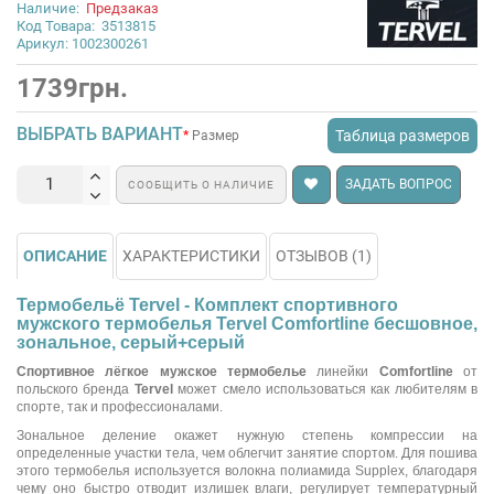
Наличие:
Предзаказ
Код Товара:
3513815
Арикул: 1002300261
1739грн.
ВЫБРАТЬ ВАРИАНТ
Таблица размеров
Размер
ЗАДАТЬ ВОПРОС
СООБЩИТЬ О НАЛИЧИЕ
ОПИСАНИЕ
ХАРАКТЕРИСТИКИ
ОТЗЫВОВ (1)
Термобельё Tervel - Комплект спортивного
мужского термобелья Tervel Comfortline бесшовное,
зональное, серый+серый
Спортивное лёгкое мужское термобелье
линейки
Comfortline
от
польского бренда
Tervel
может смело использоваться как любителям в
спорте, так и профессионалами.
Зональное деление окажет нужную степень компрессии на
определенные участки тела, чем облегчит занятие спортом. Для пошива
этого термобелья используется волокна полиамида Supplex, благодаря
чему оно быстро отводит излишек влаги, регулирует температурный