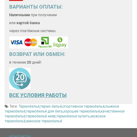
ВАРИАНТЫ ОПЛАТЫ:
Наличными
при получении
или
картой банка
через платёжные системы:
ВОЗВРАТ ИЛИ ОБМЕН:
в течение
20
дней!
ВСЕ
УСЛОВИЯ РАБОТЫ
Теги:
Термобельё
,
термо бельё
,
спортивное термобельё
,
лыжное
термобельё
,
термобельё для бега
,
хорошее термобельё
,
качественное
термобельё
,
термобельё киев
,
термобельё купить
,
мужское
термобельё
,
женское термобельё
КОНТАКТЫ