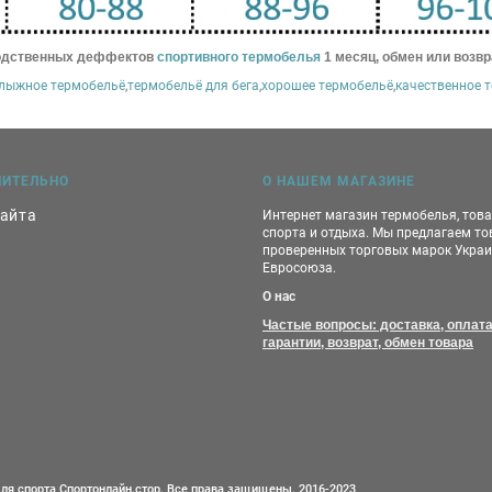
водственных деффектов
спортивного термобелья
1 месяц, обмен или возвр
лыжное термобельё
,
термобельё для бега
,
хорошее термобельё
,
качественное 
НИТЕЛЬНО
О НАШЕМ МАГАЗИНЕ
сайта
Интернет магазин термобелья, тов
спорта и отдыха. Мы предлагаем т
проверенных торговых марок Украи
Евросоюза.
О нас
Частые вопросы: доставка, оплата
гарантии, возврат, обмен товара
ля спорта Спортонлайн.стор. Все права защищены. 2016-2023