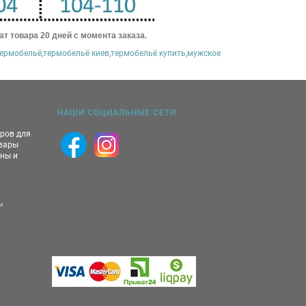
ат товара 20 дней с момента заказа.
термобельё
,
термобельё киев
,
термобельё купить
,
мужское
НАШИ СОЦИАЛЬНЫЕ СЕТИ
аров для
овары
ны и
,