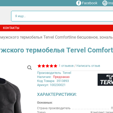
Facebook
In
КОНТАКТЫ
мужского термобелья Tervel Comfortline бесшовное, зональ
жского термобелья Tervel Comfort
1 отзывов
/
Написать отзыв
Производитель
Tervel
Наличие:
Предзаказ
Код Товара:
3513893
Арикул: 100230021
ХАРАКТЕРИСТИКИ:
Основные:
Страна производитель
П
Товар
Комплект терм