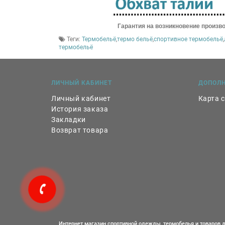
Гарантия на возникновение произ
Теги:
Термобельё
,
термо бельё
,
спортивное термобельё
,
термобельё
ЛИЧНЫЙ КАБИНЕТ
ДОПОЛ
Личный кабинет
Карта 
История заказа
Закладки
Возврат товара
Интернет магазин спортивной одежды, термобелья и товаров д