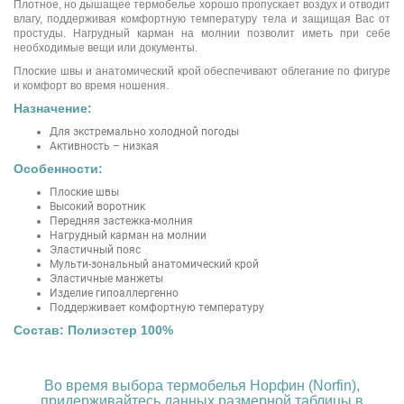
Плотное, но дышащее термобелье хорошо пропускает воздух и отводит
влагу, поддерживая комфортную температуру тела и защищая Вас от
простуды. Нагрудный карман на молнии позволит иметь при себе
необходимые вещи или документы.
Плоские швы и анатомический крой обеспечивают облегание по фигуре
и комфорт во время ношения.
Назначение:
Для экстремально холодной погоды
Активность – низкая
Особенности:
Плоские швы
Высокий воротник
Передняя застежка-молния
Нагрудный карман на молнии
Эластичный пояс
Мульти-зональный анатомический крой
Эластичные манжеты
Изделие гипоаллергенно
Поддерживает комфортную температуру
Состав: Полиэстер 100%
Во время выбора
термобелья Норфин (Norfin)
,
придерживайтесь данных размерной таблицы в