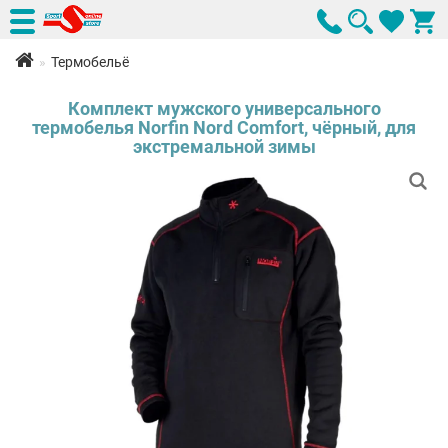
Термобельё
Комплект мужского универсального
термобелья Norfin Nord Comfort, чёрный, для
экстремальной зимы