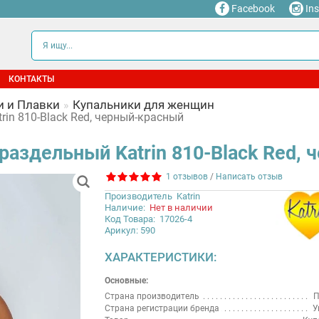
Facebook
In
КОНТАКТЫ
и и Плавки
Купальники для женщин
in 810-Black Red, черный-красный
раздельный Katrin 810-Black Red,
1 отзывов
/
Написать отзыв
Производитель
Katrin
Наличие:
Нет в наличии
Код Товара:
17026-4
Арикул: 590
ХАРАКТЕРИСТИКИ:
Основные:
Страна производитель
П
Страна регистрации бренда
У