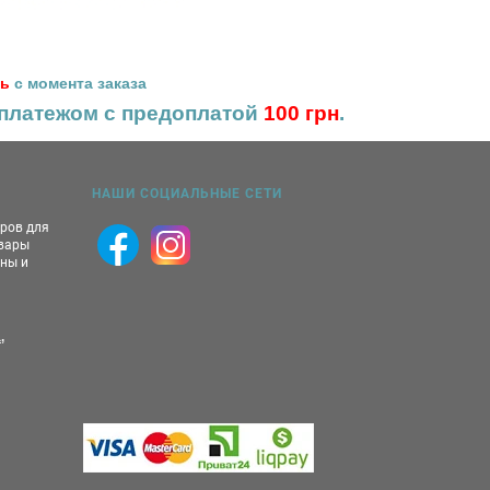
нь
с момента заказа
платежом с предоплатой
100 грн
.
НАШИ СОЦИАЛЬНЫЕ СЕТИ
аров для
овары
ны и
,