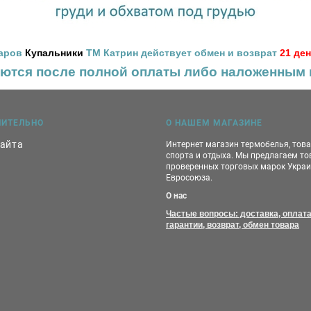
варов
Купальники
ТМ Катрин действует обмен и возврат
21 де
яются после полной оплаты
либо наложенным 
НИТЕЛЬНО
О НАШЕМ МАГАЗИНЕ
сайта
Интернет магазин термобелья, тов
спорта и отдыха. Мы предлагаем т
проверенных торговых марок Украи
Евросоюза.
О нас
Частые вопросы: доставка, оплата
гарантии, возврат, обмен товара