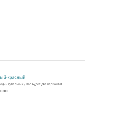
рный-красный
один купальник у Вас будет два варианта!
сезон.