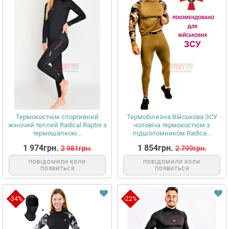
Термокостюм спортивний
Термобілизна Військова ЗСУ
жіночий теплий Radical Raptor з
чоловіча термокостюм з
термошапкою...
підшоломником Radica...
1 974грн.
1 854грн.
2 981грн.
2 799грн.
ПОВІДОМИЛИ КОЛИ
ПОВІДОМИЛИ КОЛИ
ПОЯВИТЬСЯ
ПОЯВИТЬСЯ
-34%
-22%