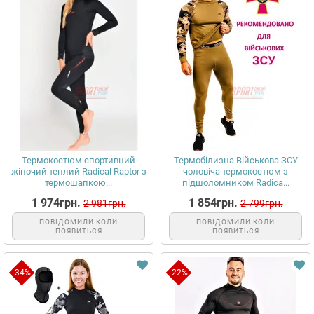
Термокостюм спортивний
Термобілизна Військова ЗСУ
жіночий теплий Radical Raptor з
чоловіча термокостюм з
термошапкою...
підшоломником Radica...
1 974грн.
1 854грн.
2 981грн.
2 799грн.
ПОВІДОМИЛИ КОЛИ
ПОВІДОМИЛИ КОЛИ
ПОЯВИТЬСЯ
ПОЯВИТЬСЯ
-34%
-22%