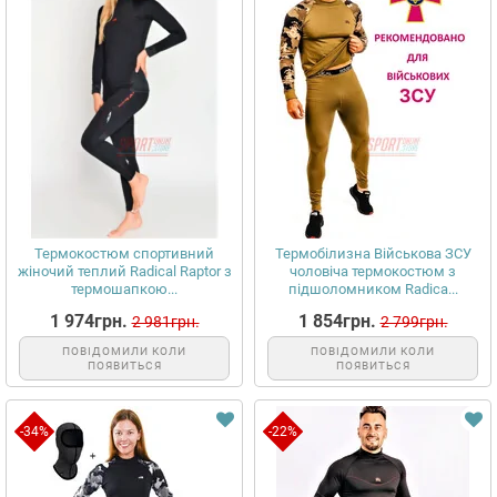
Термокостюм спортивний
Термобілизна Військова ЗСУ
жіночий теплий Radical Raptor з
чоловіча термокостюм з
термошапкою...
підшоломником Radica...
1 974грн.
1 854грн.
2 981грн.
2 799грн.
ПОВІДОМИЛИ КОЛИ
ПОВІДОМИЛИ КОЛИ
ПОЯВИТЬСЯ
ПОЯВИТЬСЯ
-34%
-22%