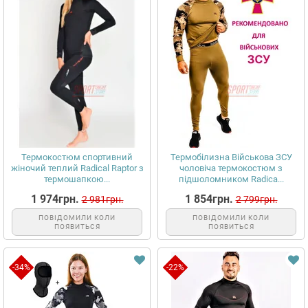
Термокостюм спортивний
Термобілизна Військова ЗСУ
жіночий теплий Radical Raptor з
чоловіча термокостюм з
термошапкою...
підшоломником Radica...
1 974грн.
1 854грн.
2 981грн.
2 799грн.
ПОВІДОМИЛИ КОЛИ
ПОВІДОМИЛИ КОЛИ
ПОЯВИТЬСЯ
ПОЯВИТЬСЯ
-34%
-22%