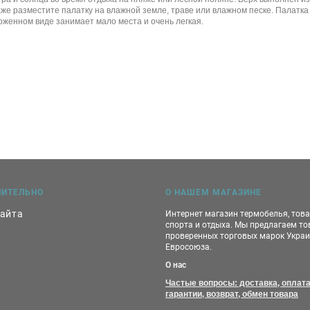
аже разместите палатку на влажной земле, траве или влажном песке. Палатка
оженном виде занимает мало места и очень легкая.
НИТЕЛЬНО
О НАШЕМ МАГАЗИНЕ
сайта
Интернет магазин термобелья, тов
спорта и отдыха. Мы предлагаем т
проверенных торговых марок Украи
Евросоюза.
О нас
Частые вопросы: доставка, оплата
гарантии, возврат, обмен товара