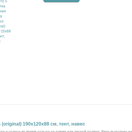
original) 190x120x88 см, тент, навес
ра и солнца во время отдыха на пляже или лесной поляне. Верх выполнен из