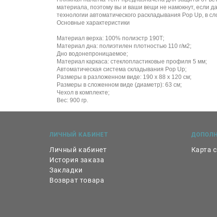
материала, поэтому вы и ваши вещи не намокнут, если д
технологии автоматического раскладывания Pop Up, в сл
Основные характеристики
Материал верха: 100% полиэстр 190Т;
Материал дна: полиэтилен плотностью 110 г/м2;
Дно водонепроницаемое;
Материал каркаса: стеклопластиковые профиля 5 мм;
Автоматическая система складывания Pop Up;
Размеры в разложенном виде: 190 х 88 х 120 см;
Размеры в сложенном виде (диаметр): 63 см;
Чехол в комплекте;
Вес: 900 гр.
ЛИЧНЫЙ КАБИНЕТ
ДОПОЛ
Личный кабинет
Карта 
История заказа
Закладки
Возврат товара