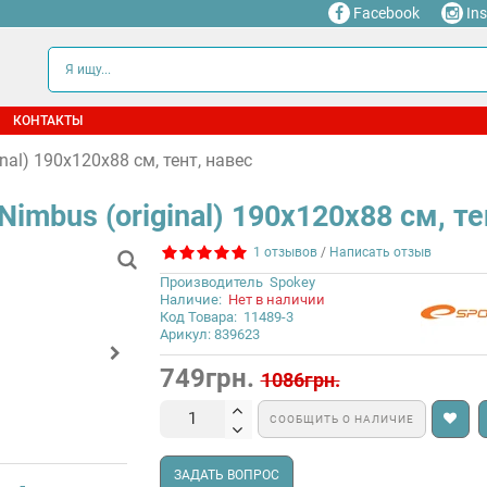
Facebook
In
КОНТАКТЫ
al) 190x120x88 см, тент, навес
imbus (original) 190x120x88 см, те
1 отзывов
/
Написать отзыв
Производитель
Spokey
Наличие:
Нет в наличии
Код Товара:
11489-3
Арикул: 839623
749грн.
1086грн.
СООБЩИТЬ О НАЛИЧИЕ
ЗАДАТЬ ВОПРОС